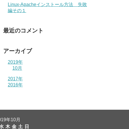
Linux-Apacheインストール方法 失敗
編その１
最近のコメント
アーカイブ
2019年
10月
2017年
2016年
019年10月
水
木
金
土
日