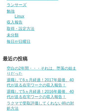
ランサーズ
勉強
Linux
収入報告
取得・設定方法
未分類
毎日が日曜日
最近の投稿
空白の2年間・・・それは、堕落の始ま
りだった
退職して6ヵ月経過！2017年最後、40
代が送る在宅ワークの収入報告！
退職して5ヵ月経過！2016年最後、40
代が送る在宅ワークの収入報告！
ラクマで受取評価してくれない時の対
処方法