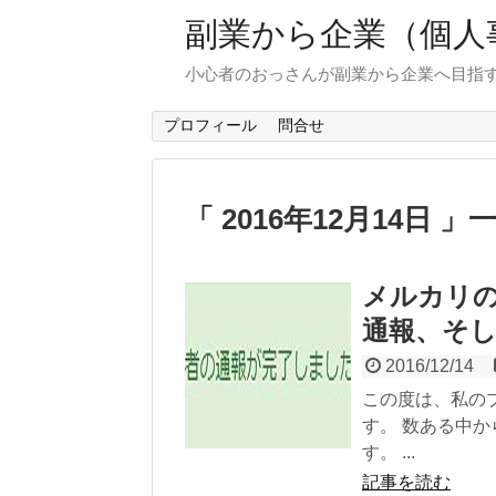
副業から企業（個人
小心者のおっさんが副業から企業へ目指
プロフィール
問合せ
「 2016年12月14日 」
メルカリ
通報、そ
2016/12/14
この度は、私の
す。 数ある中
す。 ...
記事を読む