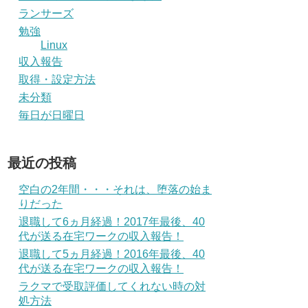
ランサーズ
勉強
Linux
収入報告
取得・設定方法
未分類
毎日が日曜日
最近の投稿
空白の2年間・・・それは、堕落の始ま
りだった
退職して6ヵ月経過！2017年最後、40
代が送る在宅ワークの収入報告！
退職して5ヵ月経過！2016年最後、40
代が送る在宅ワークの収入報告！
ラクマで受取評価してくれない時の対
処方法