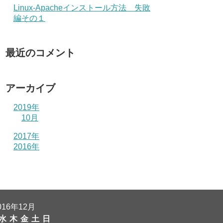
Linux-Apacheインストール方法 失敗
編その１
最近のコメント
アーカイブ
2019年
10月
2017年
2016年
016年12月
水
木
金
土
日