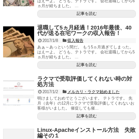
はえーよ。 どうも、テトラです。 会社退職してから6
ヵ月が経ちました。 ...
記事を読む
退職して5ヵ月経過！2016年最後、40
代が送る在宅ワークの収入報告！
2017/1/8
収入報告
あぁ～あっという間だ。 もう5ヵ月過ぎてしまった。
はえーよ。 どうも、テトラです。 会社退職してから5
ヵ月が経ちました。 ...
記事を読む
ラクマで受取評価してくれない時の対
処方法
2017/1/2
メルカリ・ラクマ始めました
明けましておめでとうございます。 テトラです。 先
月（去年）の12月にラクマで受取評価してくれないお
客様がいました。 催促しても催...
記事を読む
Linux-Apacheインストール方法 失敗
編その１