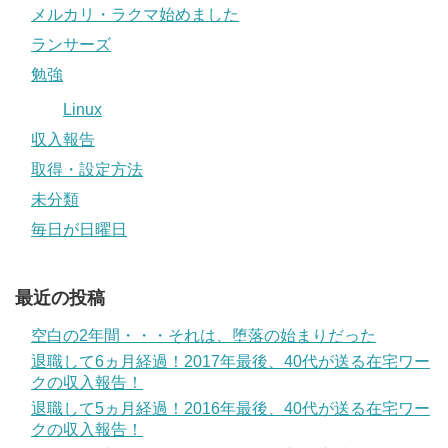
メルカリ・ラクマ始めました
ランサーズ
勉強
Linux
収入報告
取得・設定方法
未分類
毎日が日曜日
最近の投稿
空白の2年間・・・それは、堕落の始まりだった
退職して6ヵ月経過！2017年最後、40代が送る在宅ワー
クの収入報告！
退職して5ヵ月経過！2016年最後、40代が送る在宅ワー
クの収入報告！