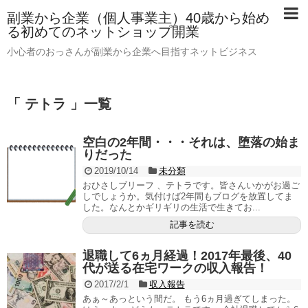
副業から企業（個人事業主）40歳から始め
る初めてのネットショップ開業
小心者のおっさんが副業から企業へ目指すネットビジネス
「 テトラ 」一覧
空白の2年間・・・それは、堕落の始ま
りだった
2019/10/14
未分類
おひさしブリーフ 、テトラです。皆さんいかがお過ご
しでしょうか。気付けば2年間もブログを放置してま
した。なんとかギリギリの生活で生きてお...
記事を読む
退職して6ヵ月経過！2017年最後、40
代が送る在宅ワークの収入報告！
2017/2/1
収入報告
あぁ～あっという間だ。 もう6ヵ月過ぎてしまった。