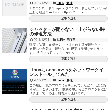
2016/12/28
Linux
,
勉強
1.ダウンロード $ wget 2.ダウンロードしたファイルが
正しか検証 $ md5sum httpd-2.2.16.tar.g...
記事を読む
シャッターが開かない・上がらない時
の修理方法
2016/12/21
毎日が日曜日
現実を逃避し妄想せよ！ さすればお前が最強だっ！
妄想した自分は、最強なのに現実は最弱なテトラで
す。 先月？今月？くらいからシ...
記事を読む
LinuxにCentOS5.5をネットワークイ
ンストールしてみた
2016/12/18
Linux
,
勉強
この度は、私のブログに目をとめていただき、誠にあ
りがとうございます。 数ある中から当ブログをお選び
頂きまして、心より御礼申し上げます。 ...
記事を読む