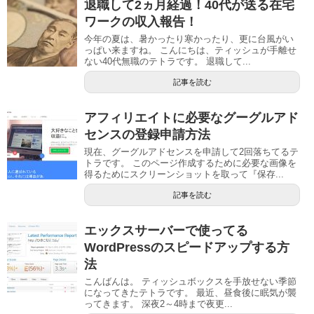
退職して2ヵ月経過！40代が送る在宅
ワークの収入報告！
今年の夏は、暑かったり寒かったり、更に台風がい
っぱい来ますね。 こんにちは、ティッシュが手離せ
ない40代無職のテトラです。 退職して...
記事を読む
アフィリエイトに必要なグーグルアド
センスの登録申請方法
現在、グーグルアドセンスを申請して2回落ちてるテ
トラです。 このページ作成するために必要な画像を
得るためにスクリーンショットを取って『保存...
記事を読む
エックスサーバーで使ってる
WordPressのスピードアップする方
法
こんばんは。 ティッシュボックスを手放せない季節
になってきたテトラです。 最近、昼食後に眠気が襲
ってきます。 深夜2～4時まで夜更...