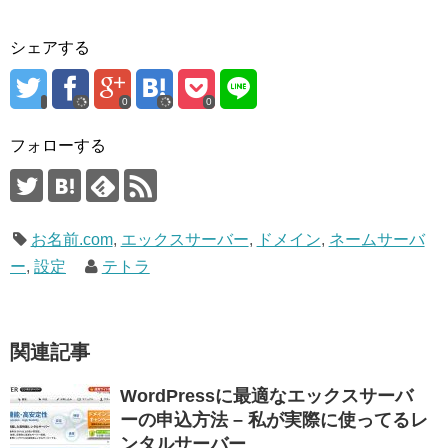
シェアする
0
0
フォローする
お名前.com
,
エックスサーバー
,
ドメイン
,
ネームサーバ
ー
,
設定
テトラ
関連記事
WordPressに最適なエックスサーバ
ーの申込方法 – 私が実際に使ってるレ
ンタルサーバー