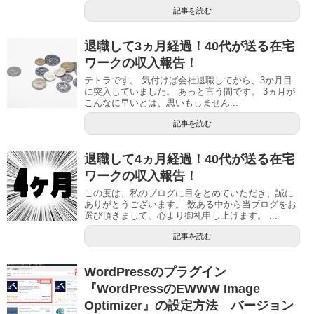
記事を読む
退職して3ヵ月経過！40代が送る在宅
ワークの収入報告！
テトラです。 気付けば会社退職してから、3か月目
に突入していました。 あっと言う間です。 3ヵ月が
こんなに早いとは、思いもしません...
記事を読む
退職して4ヵ月経過！40代が送る在宅
ワークの収入報告！
この度は、私のブログに目をとめていただき、誠に
ありがとうございます。 数ある中から当ブログをお
選び頂きまして、心より御礼申し上げます。 ...
記事を読む
WordPressのプラグイン
『WordPressのEWWW Image
Optimizer』の設定方法 バージョン